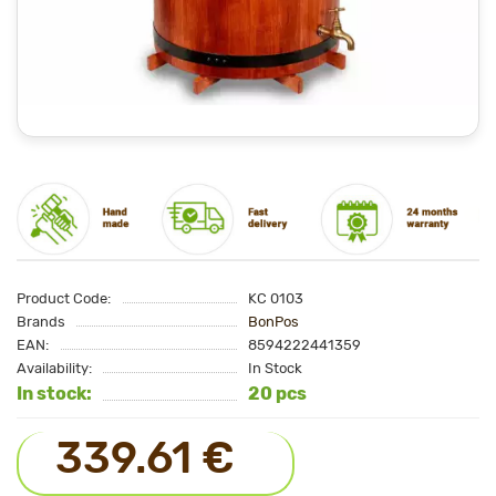
Product Code:
KC 0103
Brands
BonPos
EAN:
8594222441359
Availability:
In Stock
In stock:
20 pcs
339.61 €