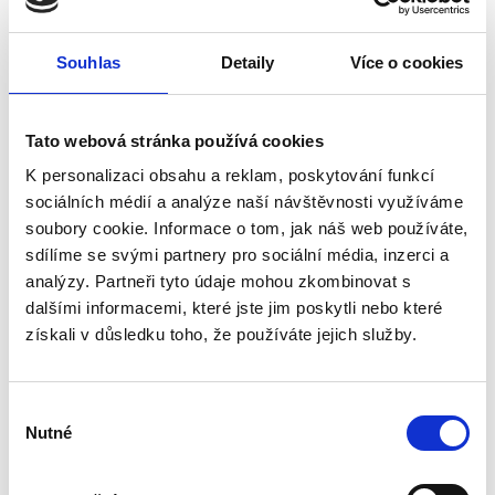
guarantees a very long service life.
Rainwater vats are a stylish and especially functional addition to
Souhlas
Detaily
Více o cookies
your garden. It is excellent for rainwater retention.
Rainwater is the source of plant life. Its collection, storage and
subsequent use for irrigation is becoming a standard solution for
Tato webová stránka používá cookies
the current garden.
Rainwater is softer and healthier for plants than groundwater or
K personalizaci obsahu a reklam, poskytování funkcí
tap water.
The upper part is open, but has a lid with a hole.
sociálních médií a analýze naší návštěvnosti využíváme
soubory cookie. Informace o tom, jak náš web používáte,
V: 805 mm
sdílíme se svými partnery pro sociální média, inzerci a
VD: 600 mm
analýzy. Partneři tyto údaje mohou zkombinovat s
ND: 666 mm
dalšími informacemi, které jste jim poskytli nebo které
získali v důsledku toho, že používáte jejich služby.
Výběr
Nutné
Рекомендуем посмотреть
souhlasu