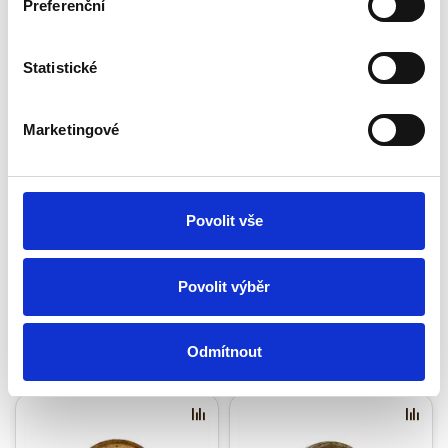
Preferenční
Statistické
Marketingové
Oak tub 3 L
Oak tub 5 L
74.71 €
83.13 €
Povolit vše
Add to cart
Add to cart
Povolit výběr
Odmítnout
Related Products