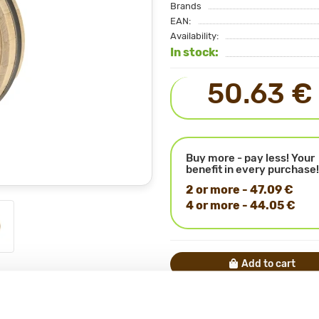
Brands
EAN:
Availability:
In stock:
50.63 €
Buy more - pay less! Your
benefit in every purchase!
2 or more - 47.09 €
4 or more - 44.05 €
Add to cart
Equipment