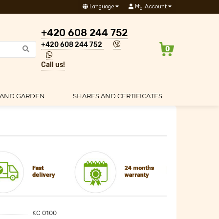
Language
My Account
+420 608 244 752
+420 608 244 752
0
Call us!
 AND GARDEN
SHARES AND CERTIFICATES
KC 0100