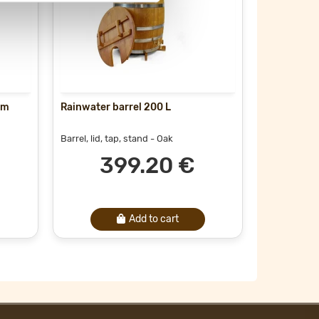
mm
Rainwater barrel 200 L
Wall hange
hooks + she
Barrel, lid, tap, stand
- Oak
Wall rack
- L
399.20 €
Add to cart