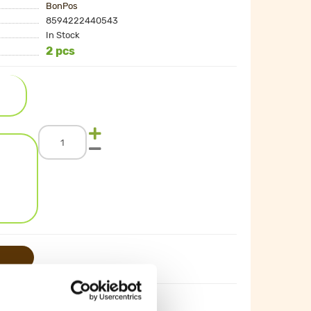
BonPos
8594222440543
In Stock
2 pcs
Wall clock