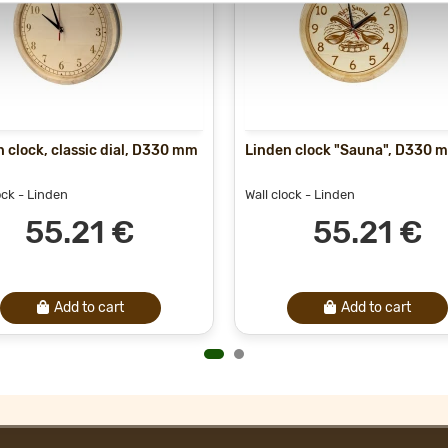
 clock, classic dial, D330 mm
Linden clock "Sauna", D330 
ock
- Linden
Wall clock
- Linden
55.21 €
55.21 €
Add to cart
Add to cart