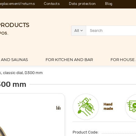
eplacement/returns
Contacts
Data protection
Blog
PRODUCTS
All
POS.
S AND SAUNAS
FOR KITCHEN AND BAR
FOR HOUSE
k, classic dial, D300 mm
 D300 mm
Product Code: