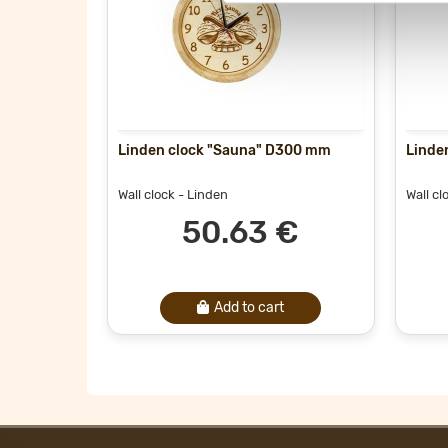
Linden clock "Sauna" D300 mm
Linden
Wall clock
- Linden
Wall cl
50.63 €
Add to cart