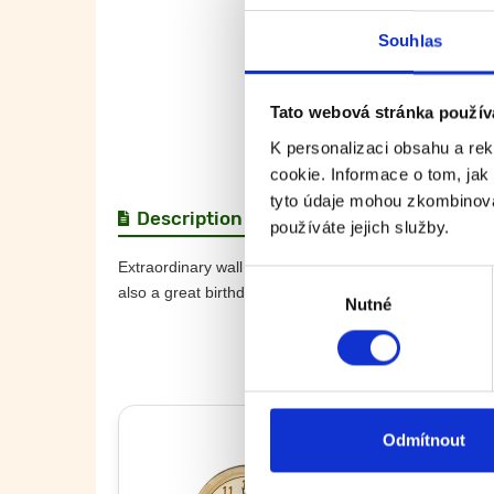
Souhlas
Tato webová stránka použív
K personalizaci obsahu a re
cookie. Informace o tom, jak
tyto údaje mohou zkombinovat
Description
Specification
Rev
používáte jejich služby.
Extraordinary wall clock from BonPos. This eco-style w
Výběr
also a great birthday present! The wall clock will brin
Nutné
souhlasu
Odmítnout