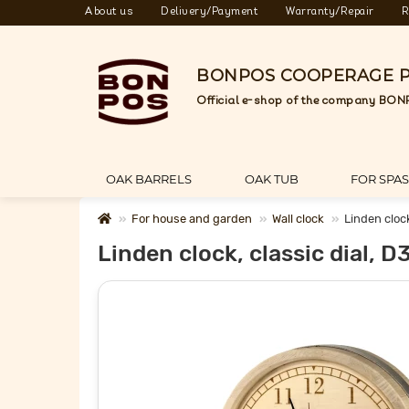
About us
Delivery/Payment
Warranty/Repair
R
BONPOS COOPERAGE 
Official e-shop of the company BON
OAK BARRELS
OAK TUB
FOR SPA
For house and garden
Wall clock
Linden cloc
Linden clock, classic dial,