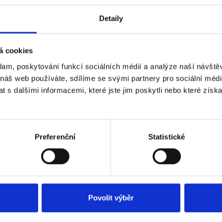
Material
Color
Detaily
Hoop material
Thickness of the bottom part
All the features
á cookies
klam, poskytování funkcí sociálních médií a analýze naší návšt
0 reviews
 náš web používáte, sdílíme se svými partnery pro sociální média
 s dalšími informacemi, které jste jim poskytli nebo které získa
iews (0)
all clock is made of eco-friendly material - linden. This wooden clock w
g elegance, style and originality to your interior. You can buy your favo
Preferenční
Statistické
Related Products
Povolit výběr