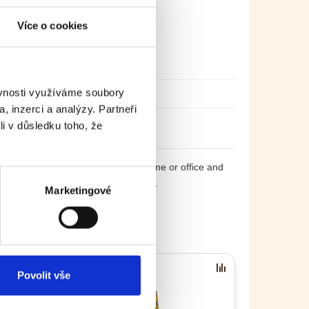
- Linden
Více o cookies
Stainless steel
20 mm
ěvnosti využíváme soubory
, inzerci a analýzy. Partneři
li v důsledku toho, že
ill be a great decoration for your home or office and
urite model in our BonPos online shop.
Marketingové
Povolit vše