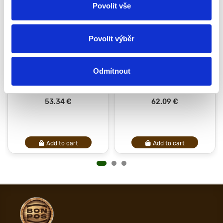
Povolit vše
Povolit výběr
Odmítnout
Oak bowl 3 L with stainless
Oak bowl 5 L with stainless
steel insert
steel insert
53.34 €
62.09 €
Add to cart
Add to cart