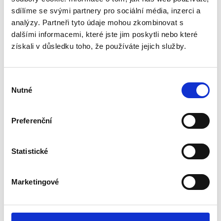
Diameter of the bottom part
115 mm
sdílíme se svými partnery pro sociální média, inzerci a
All the features
analýzy. Partneři tyto údaje mohou zkombinovat s
dalšími informacemi, které jste jim poskytli nebo které
0 reviews
získali v důsledku toho, že používáte jejich služby.
Description
Výběr
Specification
Nutné
souhlasu
Reviews (0)
The wooden cup is made of dense oak - not only beautiful, but
Preferenční
also very durable material. Products have large massive handles,
thanks to which it is very convenient to hold the cup filled to the
Statistické
brim. The products are complemented by stainless steel frames
that adorn an elegant pattern. 0,5 L.
Marketingové
Related Products