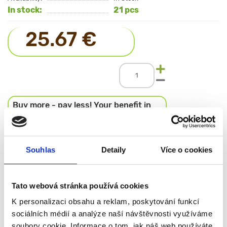
In stock:
21 pcs
25.67 €
Buy more - pay less! Your benefit in
every purchase!
2 or more - 23.88 €
6 or more - 22.34 €
Souhlas
Detaily
Více o cookies
Add to cart
Tato webová stránka používá cookies
Equipment
Cup
K personalizaci obsahu a reklam, poskytování funkcí
Material
- Oak
sociálních médií a analýze naší návštěvnosti využíváme
Color
soubory cookie. Informace o tom, jak náš web používáte,
Diameter of the upper part
140 mm