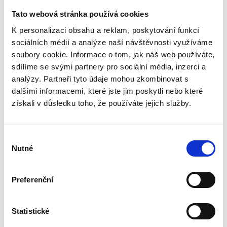
All the features
Tato webová stránka používá cookies
0 reviews
K personalizaci obsahu a reklam, poskytování funkcí
sociálních médií a analýze naší návštěvnosti využíváme
Description
soubory cookie. Informace o tom, jak náš web používáte,
Specification
sdílíme se svými partnery pro sociální média, inzerci a
analýzy. Partneři tyto údaje mohou zkombinovat s
Reviews (0)
dalšími informacemi, které jste jim poskytli nebo které
získali v důsledku toho, že používáte jejich služby.
The wall hanger with 5 hooks made of lime wood is a stylish and
functional interior element that fits perfectly into any home.
Made from quality wood, the coat rack has a natural texture and a
Výběr
soft light colour that gives it a cosy look.
Nutné
souhlasu
Each of the five hooks, conveniently spaced a comfortable
distance apart, is highly durable.
Preferenční
The smooth surface prevents damage to clothes and the
rounded shape makes the hanger safe to use.
Statistické
Such a product can be installed in the hallway, bathroom or even
in the kitchen to store towels and accessories.