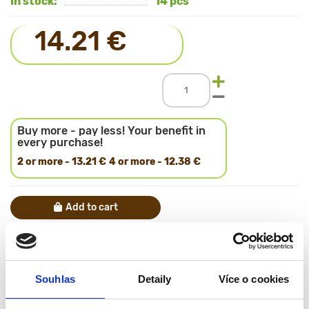
In stock:
14 pcs
14.21 €
Buy more - pay less! Your benefit in
every purchase!
2 or more - 13.21 €
4 or more - 12.38 €
Add to cart
Equipment
Wall rack
Material
- Linden
Souhlas
Detaily
Více o cookies
Color
Manufacturer
FORTUNA LIMITED, Ukraine