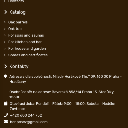
Contacts
Katalog
Oak barrels
Oak tub
For spas and saunas
For kitchen and bar
For house and garden
Shares and certificates
Kontakty
Adresa sídla společnosti: Milady Horákové 116/109, 160 00 Praha -
Hradčany
Osobní odběr na adrese: Bavorská 856/14 Praha 13-Stodůlky,
15500
Otevírací doba: Pondělí – Pátek: 9:00 – 18:00; Sobota – Neděle:
Zavřeno;
+420 608 244 752
bonposcz@gmail.com