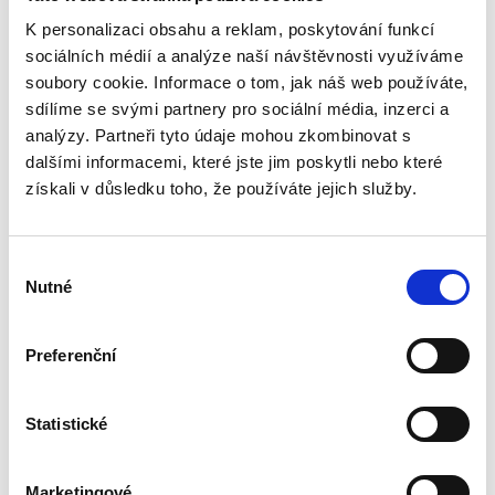
Height with lid
530 mm
K personalizaci obsahu a reklam, poskytování funkcí
All the features
sociálních médií a analýze naší návštěvnosti využíváme
soubory cookie. Informace o tom, jak náš web používáte,
0 reviews
sdílíme se svými partnery pro sociální média, inzerci a
analýzy. Partneři tyto údaje mohou zkombinovat s
Description
dalšími informacemi, které jste jim poskytli nebo které
Specification
získali v důsledku toho, že používáte jejich služby.
Reviews (0)
Výběr
Oak tub with a volume of 30 liters is ideal for salting a variety of
Nutné
souhlasu
foods - vegetables, mushrooms, meat, fish or berries. A container
made of natural wood has preservative properties and, in addition,
gives pickling a unique taste and aroma. The oak salt barrel from
Preferenční
BonPos is made of carefully selected wood. The material is dried
in natural conditions, the products are manually assembled and
coated with oil. The container is also reinforced with steel
Statistické
galvanized hoops. Such products are not only practical in use, but
also have a beautiful decorative appearance! Vats for pickled
vegetables are recommended to be placed in a cool place, on a
Marketingové