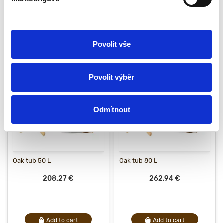
table or stand to prevent the formation of mold. If you follow such
simple rules, the container will delight you for a long time!
Povolit vše
Related Products
Povolit výběr
Odmítnout
Oak tub 50 L
Oak tub 80 L
208.27 €
262.94 €
Add to cart
Add to cart