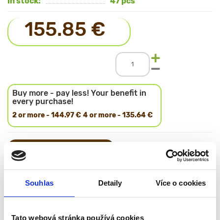
In stock:
47 pcs
155.85 €
Buy more - pay less! Your benefit in
every purchase!
2 or more - 144.97 €
4 or more - 135.64 €
Add to cart
Equipment
Barrel, cap, stand, pin, oppression,
Souhlas
Detaily
Více o cookies
instructions
Material
- Oak
Color
Tato webová stránka používá cookies
Height without lid
455 mm