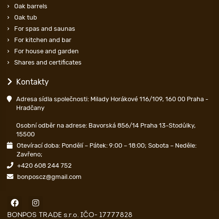
Oak barrels
Oak tub
For spas and saunas
For kitchen and bar
For house and garden
Shares and certificates
Kontakty
Adresa sídla společnosti: Milady Horákové 116/109, 160 00 Praha -
Hradčany
Osobní odběr na adrese: Bavorská 856/14 Praha 13-Stodůlky,
15500
Otevírací doba: Pondělí – Pátek: 9:00 – 18:00; Sobota – Neděle:
Zavřeno;
+420 608 244 752
bonposcz@gmail.com
BONPOS TRADE s.r.o. IČO- 17777828