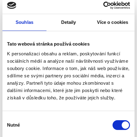
Materiál
Dřevo
Barva
Hnědá
Průměr
270 mm
Materiál obruče
Nerezová ocel
Souhlas
Detaily
Více o cookies
Všechny funkce
0 recenzí
Tato webová stránka používá cookies
K personalizaci obsahu a reklam, poskytování funkcí
Popis
sociálních médií a analýze naší návštěvnosti využíváme
Specifikace
soubory cookie. Informace o tom, jak náš web používáte,
sdílíme se svými partnery pro sociální média, inzerci a
Hodnocení (0)
analýzy. Partneři tyto údaje mohou zkombinovat s
dalšími informacemi, které jste jim poskytli nebo které
Dubová placatka o objemu 3 l je
vyrobena z masivního dubového
získali v důsledku toho, že používáte jejich služby.
dřeva a určena pro skladování a
podávání nápojů. Povrch je doplněn
o motiv Prahy.
Výběr
Vlastnosti produktu
Nutné
souhlasu
• materiál: masivní dubové dřevo