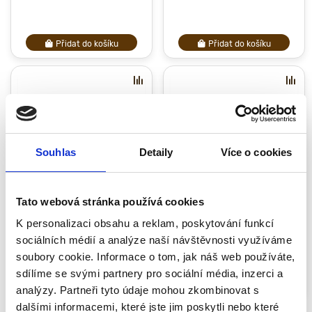
Přidat do košíku
Přidat do košíku
Souhlas
Detaily
Více o cookies
Tato webová stránka používá cookies
Masivní dřevěné kuchyňské
Dřevěné kuchyňské prkénko
prkénko 35 × 25 × 3,5 cm
42 × 30 × 4 cm
K personalizaci obsahu a reklam, poskytování funkcí
915.00 Kč
1505.00 Kč
sociálních médií a analýze naší návštěvnosti využíváme
soubory cookie. Informace o tom, jak náš web používáte,
sdílíme se svými partnery pro sociální média, inzerci a
Předobjednávka
Předobjednávka
analýzy. Partneři tyto údaje mohou zkombinovat s
dalšími informacemi, které jste jim poskytli nebo které