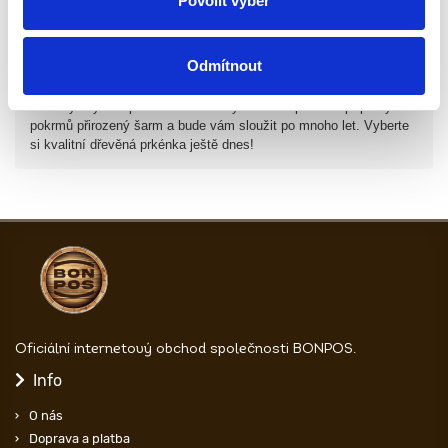
Povolit výběr
Chcete-li prodloužit životnost dubových prken z masivního dřeva,
měli byste dodržovat jednoduchá pravidla: Umyjte je ručně teplou
vodou a měkkou mycí hubkou. Vyhněte se dlouhodobému
Odmítnout
kontaktu s vlhkostí. Pravidelně prkno olejujte přírodním olejem.
Skladujte na suchém místě. Dřevěné prkénko je nejen praktickým,
ale i stylovým doplňkem vaší kuchyně. Dodá procesu přípravy
pokrmů přirozený šarm a bude vám sloužit po mnoho let. Vyberte
si kvalitní dřevěná prkénka ještě dnes!
Oficiální internetový obchod společnosti BONPOS.
Info
O nás
Doprava a platba