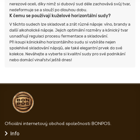
nerezové oceli, díky nimž si dubový sud déle zachovává svůj tvar,
nedeformuje se a slouží po dlouhou dobu.
K čemu se používají kuželové horizontální sudy?
V těchto sudech lze skladovat a zrát různé nápoje: víno, brandy a
další alkoholické nápoje. Jejich optimální rozměry a kónický tvar
usnadňují regulaci procesu fermentace a skladování.
Při koupi kónického horizontálního sudu si vybíráte nejen
spolehlivé skladování nápojů, ale také elegantní prvek do své
kolekce. Neváhejte a vyberte si kvalitní sudy pro své podnikání
nebo domácí vinařství ještě dnes!
Oficiální internetový obchod společnosti BONPOS.
Info