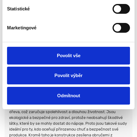
nápojů
Statistické
Kuželové horizontální sudy jsou nejen elegantním a stylovým
způsobem skladování nápojů, ale také řešením pro ty, kteří
hledají odolný a funkční výrobek. Tyto sudy jsou oblíbené mezi
Marketingové
výrobci vína a dalších nápojů díky svému jedinečnému designu a
vysoce kvalitním materiálům.
Výhody kuželovitého horizontálního tvaru
sudu
Povolit vše
Zvláštností kónických horizontálních sudů je jejich tvar, který
umožňuje lepší sedimentaci a filtraci kapalin. Díky tomu získávají
nápoje čistší chuť a proces zrání je rychlejší. Kromě toho jsou
Povolit výběr
tyto sudy pohodlnější na používání, protože se snadněji čistí a
udržují.
Přírodní a ekologický materiál
Odmítnout
horizontálního kuželového sudu
Kuželové sudy jsou vyrobeny z vysoce kvalitního dubového
dřeva, což zaručuje spolehlivost a dlouhou životnost. Jsou
ekologické a bezpečné pro zdraví, protože neobsahují škodlivé
látky, které by se mohly dostat do nápoje. Proto jsou takové sudy
ideální pro ty, kdo oceňují přirozenou chuť a bezpečnost své
produkce. Kromě toho je konstrukce zesílena obručemi z