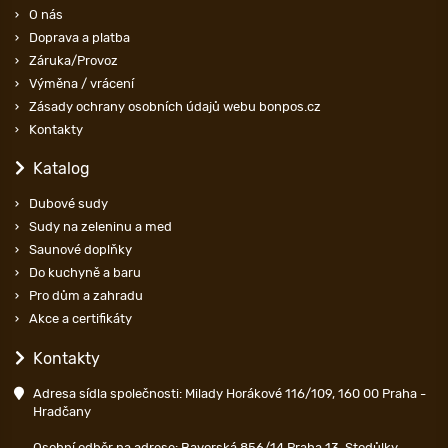
O nás
Doprava a platba
Záruka/Provoz
Výměna / vrácení
Zásady ochrany osobních údajů webu bonpos.cz
Kontakty
Katalog
Dubové sudy
Sudy na zeleninu a med
Saunové doplňky
Do kuchyně a baru
Pro dům a zahradu
Akce a certifikáty
Kontakty
Adresa sídla společnosti: Milady Horákové 116/109, 160 00 Praha -
Hradčany
Osobní odběr na adrese: Bavorská 856/14 Praha 13-Stodůlky,