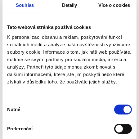
Souhlas
Detaily
Více o cookies
Tato webová stránka používá cookies
K personalizaci obsahu a reklam, poskytování funkcí
sociálních médií a analýze naší návštěvnosti využíváme
soubory cookie. Informace o tom, jak náš web používáte,
Dřevěný sud 30 l – bez
sdílíme se svými partnery pro sociální média, inzerci a
vypálení
analýzy. Partneři tyto údaje mohou zkombinovat s
3466.00 Kč
dalšími informacemi, které jste jim poskytli nebo které
získali v důsledku toho, že používáte jejich služby.
Přidat do košíku
Výběr
Zobrazení 1 až 7 z 7 (1 Stránky)
Nutné
souhlasu
Preferenční
Kuželové horizontální sudy:
spolehlivost a styl při skladování