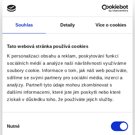
Materiál
Dřevo
Barva
Hnědá
Velký průměr
230 mm
Průměr horní části
365 mm
Souhlas
Detaily
Více o cookies
Všechny funkce
0 recenzí
Tato webová stránka používá cookies
Popis
K personalizaci obsahu a reklam, poskytování funkcí
sociálních médií a analýze naší návštěvnosti využíváme
Specifikace
soubory cookie. Informace o tom, jak náš web používáte,
Hodnocení (0)
sdílíme se svými partnery pro sociální média, inzerci a
analýzy. Partneři tyto údaje mohou zkombinovat s
Dubový sud o objemu 50 l s
dalšími informacemi, které jste jim poskytli nebo které
víkem a silným výpalem je
získali v důsledku toho, že používáte jejich služby.
určený pro zrání a skladování
whisky, vína, brandy, koňaku i
dalších alkoholických nápojů.
Výběr
Vlastnosti produktu
Nutné
souhlasu
• objem: 50 l