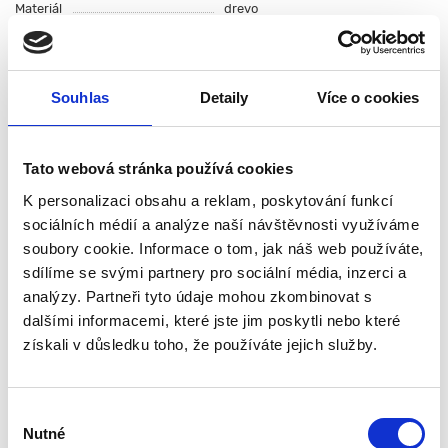
Materiál
drevo
Barva
hnedá
Materiál obruče
Nerezová ocel
Tloušťka spodní části
18 mm
Souhlas
Detaily
Více o cookies
Všechny funkce
0 recenzí
Tato webová stránka používá cookies
Popis
K personalizaci obsahu a reklam, poskytování funkcí
Specifikace
sociálních médií a analýze naší návštěvnosti využíváme
soubory cookie. Informace o tom, jak náš web používáte,
Hodnocení (0)
sdílíme se svými partnery pro sociální média, inzerci a
Dubový soudek 2 l je určený pro zrání
analýzy. Partneři tyto údaje mohou zkombinovat s
a skladování alkoholických nápojů,
dalšími informacemi, které jste jim poskytli nebo které
zejména destilátů a likérů. Dubové
získali v důsledku toho, že používáte jejich služby.
dřevo přirozeně ovlivňuje chuť i
aroma a podporuje tradiční proces
zrání.
Výběr
Soudek je vyroben z masivního dubového dřeva a
Nutné
souhlasu
dodáván s dřevěným podstavcem a zátkou. Provedení bez