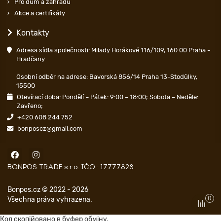
Pro dům a zahradu
Akce a certifikáty
Kontakty
Adresa sídla společnosti: Milady Horákové 116/109, 160 00 Praha -
Hradčany
Osobní odběr na adrese: Bavorská 856/14 Praha 13-Stodůlky,
15500
Otevírací doba: Pondělí – Pátek: 9:00 – 18:00; Sobota – Neděle:
Zavřeno;
+420 608 244 752
bonposcz@gmail.com
BONPOS TRADE s.r.o. IČO- 17777828
Bonpos.cz © 2022 - 2026
0
Všechna práva vyhrazena.
Код скопійовано в буфер обміну.