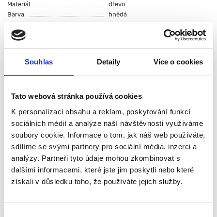
Materiál
dřevo
Barva
hnědá
Výška sady ("zátka", stojan)
130 mm
Průměr
265 mm
Všechny funkce
Souhlas
Detaily
Více o cookies
0 recenzí
Popis
Tato webová stránka používá cookies
Specifikace
K personalizaci obsahu a reklam, poskytování funkcí
Hodnocení (0)
sociálních médií a analýze naší návštěvnosti využíváme
soubory cookie. Informace o tom, jak náš web používáte,
Dubový soudek 4 l s kohoutkem
sdílíme se svými partnery pro sociální média, inzerci a
a zátkou je určený pro zrání,
analýzy. Partneři tyto údaje mohou zkombinovat s
skladování a servírování
dalšími informacemi, které jste jim poskytli nebo které
domácích alkoholických nápojů,
získali v důsledku toho, že používáte jejich služby.
jako je víno, likéry nebo
destiláty. Kombinuje tradiční
vzhled s praktickým použitím.
Výběr
Vyroben z masivního dubového dřeva, které přirozeně