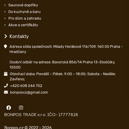
Saunové doplňky
Do kuchyně a baru
Pro dům a zahradu
Akce a certifikáty
Kontakty
Adresa sídla společnosti: Milady Horákové 116/109, 160 00 Praha -
Hradčany
Osobní odběr na adrese: Bavorská 856/14 Praha 13-Stodůlky,
15500
Otevírací doba: Pondělí – Pátek: 9:00 – 18:00; Sobota – Neděle:
Zavřeno;
+420 608 244 752
bonposcz@gmail.com
BONPOS TRADE s.r.o. IČO- 17777828
Bonpos.cz © 2022 - 2026