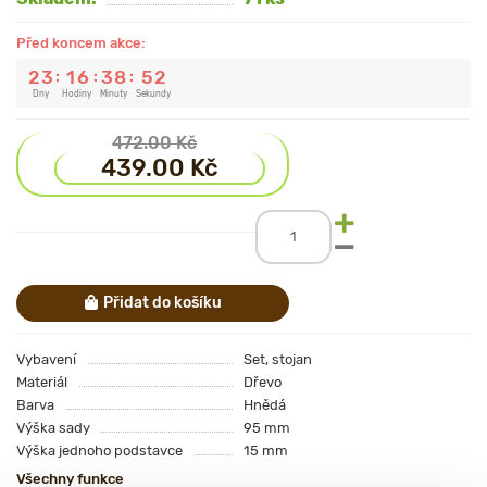
Před koncem akce:
2
3
1
6
3
8
5
1
:
:
:
Dny
Hodiny
Minuty
Sekundy
472.00 Kč
439.00 Kč
Přidat do košíku
Vybavení
Set, stojan
Materiál
Dřevo
Barva
Hnědá
Výška sady
95 mm
Výška jednoho podstavce
15 mm
Všechny funkce