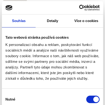
0 recenzí
Popis
Souhlas
Detaily
Více o cookies
Specifikace
Hodnocení (0)
Tato webová stránka používá cookies
K personalizaci obsahu a reklam, poskytování funkcí
Sada 6 kulatých podtácků
z masivního dubového
sociálních médií a analýze naší návštěvnosti využíváme
dřeva se stojánkem je
soubory cookie. Informace o tom, jak náš web používáte,
určena pro ochranu
sdílíme se svými partnery pro sociální média, inzerci a
povrchů před vlhkostí,
analýzy. Partneři tyto údaje mohou zkombinovat s
teplem a poškrábáním.
dalšími informacemi, které jste jim poskytli nebo které
Každý kus je originál díky
získali v důsledku toho, že používáte jejich služby.
přirozené kresbě dřeva a ruční výrobě.
Masivní dubové dřevo je pevné, odolné a vhodné pro
Výběr
každodenní použití. Přírodní materiál dodává sadě
Nutné
nadčasový a elegantní vzhled vhodný do domácnosti,
souhlasu
kanceláře i gastronomických provozů.