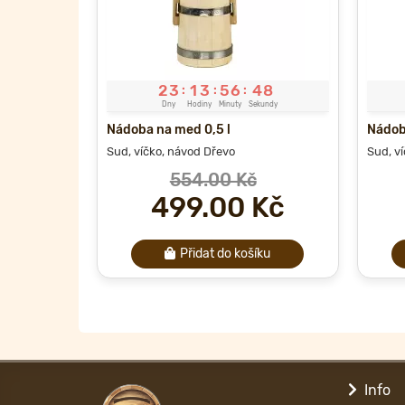
2
3
1
3
5
6
4
8
:
:
:
Dny
Hodiny
Minuty
Sekundy
Nádoba na med 0,5 l
Nádob
Sud, víčko, návod
Dřevo
Sud, v
554.00 Kč
499.00 Kč
Přidat do košíku
Info