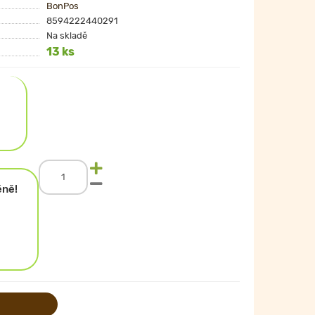
BonPos
8594222440291
Na skladě
13 ks
éně!