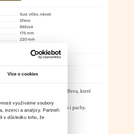
Sud, víčko, návod
Dřevo
Béžová
175 mm
220 mm
Více o cookies
obena z ekologického lipového dřeva, které
ěvnosti využíváme soubory
huť a chrání obsah před světlem i pachy.
, inzerci a analýzy. Partneři
li v důsledku toho, že