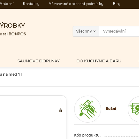
Vrácení
Kontakty
Všeobecné obchodní podmínky
Blog
VÝROBKY
Všechny
čnosti BONPOS.
D
SAUNOVÉ DOPLŇKY
DO KUCHYNĚ A BARU
 na med 1 l
Kód produktu: