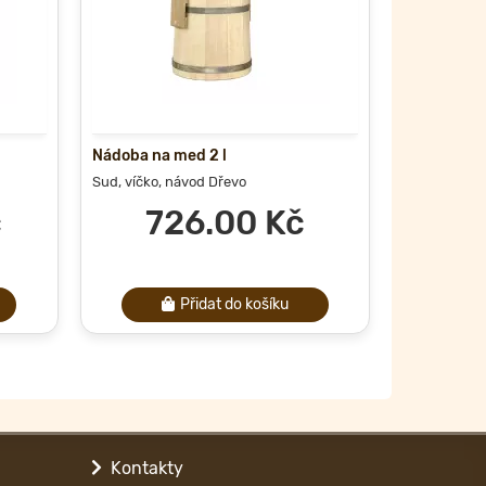
Nádoba na med 2 l
Kuchyňské 
Sud, víčko, návod
Dřevo
Kleště
Dřevo
č
726.00 Kč
1
Přidat do košíku
Kontakty