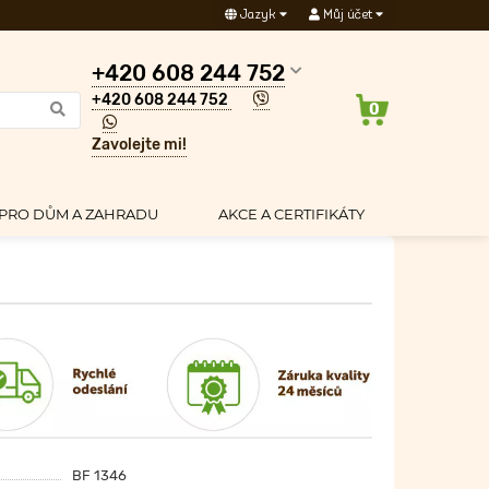
Jazyk
Můj účet
+420 608 244 752
+420 608 244 752
0
Zavolejte mi!
PRO DŮM A ZAHRADU
AKCE A CERTIFIKÁTY
BF 1346