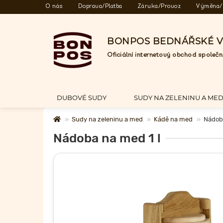
O nás
Doprava/Platba
Záruka/Provoz
Výměna/
BONPOS BEDNÁŘSKÉ 
Oficiální internetový obchod spole
DUBOVÉ SUDY
SUDY NA ZELENINU A ME
Sudy na zeleninu a med
Kádě na med
Nádoba
Nádoba na med 1 l