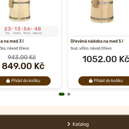
2
3
1
3
5
6
4
8
:
:
:
Dny
Hodiny
Minuty
Sekundy
a na med 3 l
Dřevěná nádoba na med 5 l
íčko, návod
Dřevo
Sud, víčko, návod
Dřevo
943.00 Kč
1052.00 K
849.00 Kč
Přidat do košíku
Přidat do košíku
Katalog