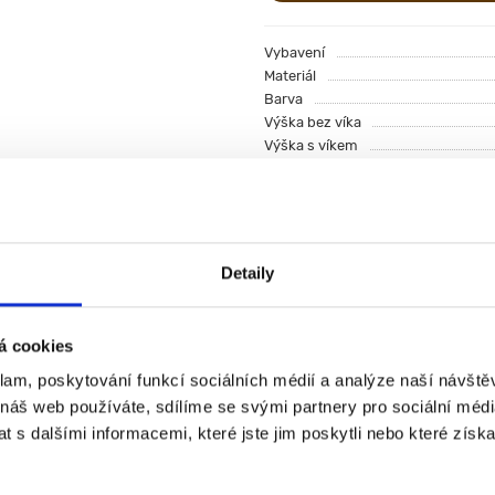
Vybavení
Materiál
Barva
Výška bez víka
Výška s víkem
Všechny funkce
0 recenzí
Detaily
(0)
rčena pro přírodní skladování a stylové servírování medu. Vyr
á cookies
huť, aroma a kvalitu medu bez nežádoucích vlivů.
klam, poskytování funkcí sociálních médií a analýze naší návšt
a vhodná pro dlouhodobý kontakt s potravinami – neovlivňuje c
 náš web používáte, sdílíme se svými partnery pro sociální média
použití i jako dárkový a dekorativní předmět.
 s dalšími informacemi, které jste jim poskytli nebo které získa