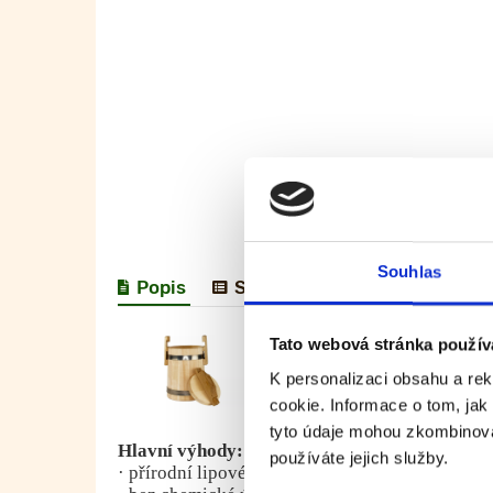
Souhlas
Popis
Specifikace
Hodnocení 
Lipová nádoba na med 1 l je u
Tato webová stránka použív
pomáhá zachovat přirozenou c
K personalizaci obsahu a re
Díky svým vlastnostem je líp
cookie. Informace o tom, jak
Nádoba je vhodná pro domácí 
tyto údaje mohou zkombinovat
Hlavní výhody:
používáte jejich služby.
· přírodní lipové dřevo