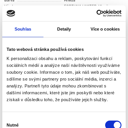
Barva
Hnědá
Výrobce
FORTUNA LIMITED, Ukrajina
Všechny funkce
0 recenzí
Souhlas
Detaily
Více o cookies
Popis
Specifikace
Tato webová stránka používá cookies
Hodnocení (0)
K personalizaci obsahu a reklam, poskytování funkcí
sociálních médií a analýze naší návštěvnosti využíváme
Dubový talíř o průměru 16 cm
soubory cookie. Informace o tom, jak náš web používáte,
vyrobený z masivního dubového
sdílíme se svými partnery pro sociální média, inzerci a
dřeva je určený pro stylové
analýzy. Partneři tyto údaje mohou zkombinovat s
servírování jídel a drobného
dalšími informacemi, které jste jim poskytli nebo které
občerstvení. Každý kus je originál
získali v důsledku toho, že používáte jejich služby.
díky přirozené kresbě dřeva a ručnímu zpracování.
Přírodní dubové dřevo je pevné, odolné a vhodné pro
každodenní používání. Materiál dodává produktu
Výběr
rustikální a nadčasový vzhled, který se hodí do moderní i
Nutné
souhlasu