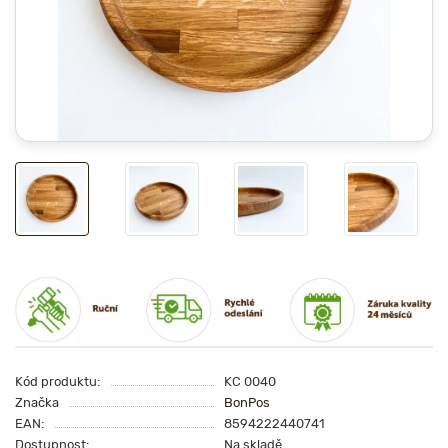
Kód produktu:
KC 0040
Značka
BonPos
EAN:
8594222440741
Dostupnost:
Na skladě