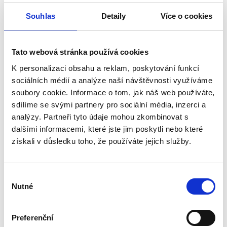
Souhlas
Detaily
Více o cookies
0 recenzí
Popis
Tato webová stránka používá cookies
Specifikace
K personalizaci obsahu a reklam, poskytování funkcí
Hodnocení (0)
sociálních médií a analýze naší návštěvnosti využíváme
soubory cookie. Informace o tom, jak náš web používáte,
Ručně vyráběná dubová placatka
sdílíme se svými partnery pro sociální média, inzerci a
o objemu 3 l je určena pro
analýzy. Partneři tyto údaje mohou zkombinovat s
skladování a servírování nápojů.
Vyrobena je z masivního
dalšími informacemi, které jste jim poskytli nebo které
dubového dřeva a doplněna o
získali v důsledku toho, že používáte jejich služby.
gravírovaný motiv Prahy.
Vlastnosti produktu
Výběr
• materiál: masivní dubové dřevo
Nutné
souhlasu
• objem: 3 l
• bez kohoutku
• motiv: Praha (gravírování)
Preferenční
• ruční výroba