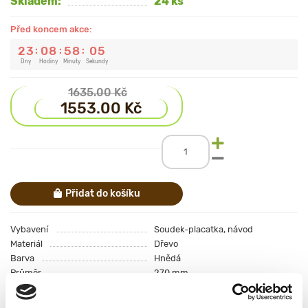
Skladem:
24 ks
Před koncem akce:
2
3
0
8
5
8
0
5
:
:
:
Dny
Hodiny
Minuty
Sekundy
1635.00 Kč
1553.00 Kč
Přidat do košíku
Vybavení
Soudek-placatka, návod
Materiál
Dřevo
Barva
Hnědá
Průměr
270 mm
Materiál obruče
Nerezová ocel
Všechny funkce