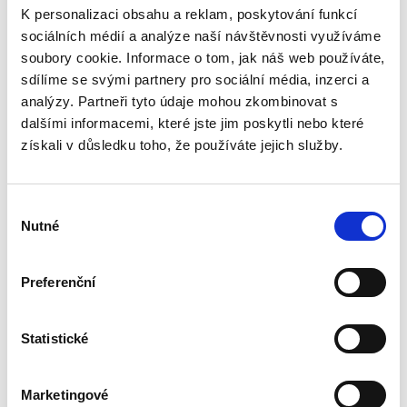
K personalizaci obsahu a reklam, poskytování funkcí
Vyroben z masivního dubového dřeva bez vnitřního
vypálení, což umožňuje jemné a přirozené zrání bez
sociálních médií a analýze naší návštěvnosti využíváme
výrazného dubového vlivu.
soubory cookie. Informace o tom, jak náš web používáte,
Součástí je dřevěný podstavec, kohoutek a zátka pro
sdílíme se svými partnery pro sociální média, inzerci a
pohodlné používání a servírování.
analýzy. Partneři tyto údaje mohou zkombinovat s
dalšími informacemi, které jste jim poskytli nebo které
Hlavní výhody:
získali v důsledku toho, že používáte jejich služby.
objem 10 l
masivní dubové dřevo
bez vnitřního vypálení
tvar džbánu
Výběr
podstavec, kohoutek a zátka v balení
Nutné
souhlasu
vhodné pro víno, destiláty a medovinu
jemná mikrooxidace
dekorativní i funkční použití
Preferenční
Využití:
zrání a skladování alkoholu
Statistické
domácí vinotéka a bar
servírování nápojů
dekorace interiéru
Marketingové
originální dárek