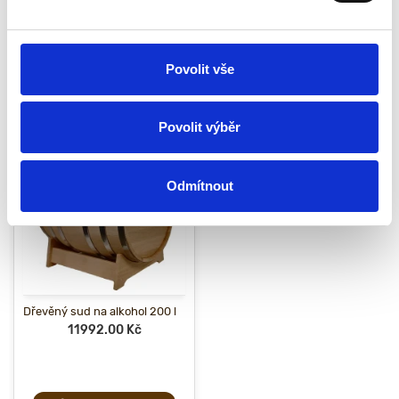
Dubový sud 10 l
Povolit vše
Doporučujeme vám podívat se
Povolit výběr
Odmítnout
Dřevěný sud na alkohol 200 l
11992.00 Kč