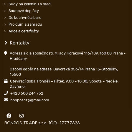
Sudy na zeleninu a med
Saunové doplňky
Do kuchyně a baru
Pro dům a zahradu
Akce a certifikáty
Kontakty
Adresa sídla společnosti: Milady Horákové 116/109, 160 00 Praha -
Hradčany
Osobní odběr na adrese: Bavorská 856/14 Praha 13-Stodůlky,
15500
Otevírací doba: Pondělí – Pátek: 9:00 – 18:00; Sobota – Neděle:
Zavřeno;
+420 608 244 752
bonposcz@gmail.com
BONPOS TRADE s.r.o. IČO- 17777828