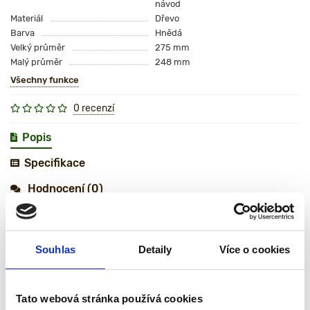
návod
Materiál
Dřevo
Barva
Hnědá
Velký průměr
275 mm
Malý průměr
248 mm
Všechny funkce
0 recenzí
Popis
Specifikace
Hodnocení (0)
Dubový sud 10 l ve tvaru džbánu
je tradiční nádoba určená pro
zrání a skladování vína, destilátů
Souhlas
Detaily
Více o cookies
a medoviny. Díky rustikálnímu
designu je vhodný nejen pro
použití, ale i jako dekorativní
Tato webová stránka používá cookies
prvek do domácnosti nebo vinotéky.