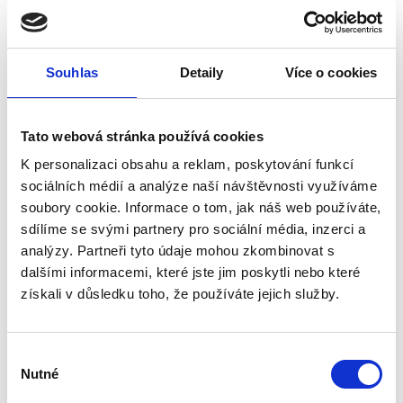
Materiál
Dřevo
Barva
Hnědá
Hloubka vložky
130 mm
Průměr
240 mm
Souhlas
Detaily
Více o cookies
Všechny funkce
0 recenzí
Tato webová stránka používá cookies
Popis
K personalizaci obsahu a reklam, poskytování funkcí
sociálních médií a analýze naší návštěvnosti využíváme
Specifikace
soubory cookie. Informace o tom, jak náš web používáte,
Hodnocení (0)
sdílíme se svými partnery pro sociální média, inzerci a
analýzy. Partneři tyto údaje mohou zkombinovat s
Dubová mísa o objemu 3 l je
dalšími informacemi, které jste jim poskytli nebo které
vyrobena z masivního dubového
získali v důsledku toho, že používáte jejich služby.
dřeva a doplněna o vyjímatelnou
nerezovou vložku. Je vhodná pro
servírování i skladování potravin.
Výběr
Nutné
souhlasu
Vlastnosti produktu